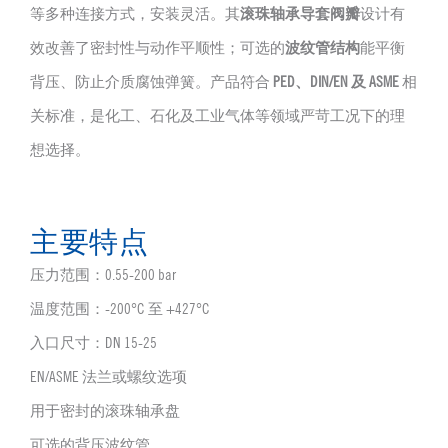
等多种连接方式，安装灵活。其
滚珠轴承导套阀瓣
设计有
效改善了密封性与动作平顺性；可选的
波纹管结构
能平衡
背压、防止介质腐蚀弹簧。产品符合
PED、DIN/EN 及 ASME
相
关标准，是化工、石化及工业气体等领域严苛工况下的理
想选择。
主要特点
压力范围：0.55-200 bar
温度范围：-200°C 至 +427°C
入口尺寸：DN 15-25
EN/ASME 法兰或螺纹选项
用于密封的滚珠轴承盘
可选的背压波纹管