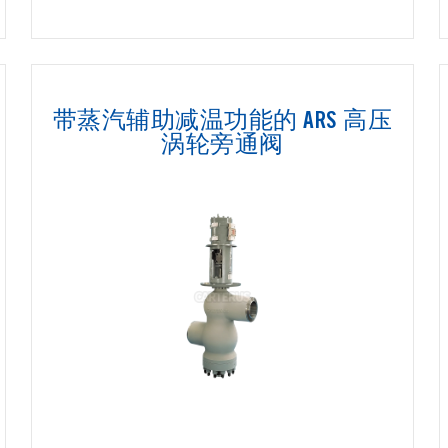
带蒸汽辅助减温功能的 ARS 高压
涡轮旁通阀