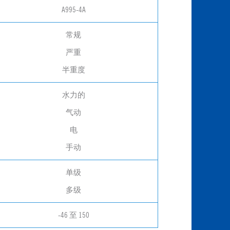
A995-4A
常规
严重
半重度
水力的
气动
电
手动
单级
多级
-46 至 150