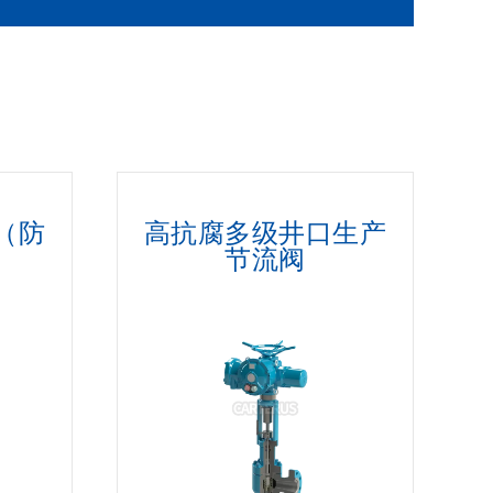
（防
高抗腐多级井口生产
节流阀