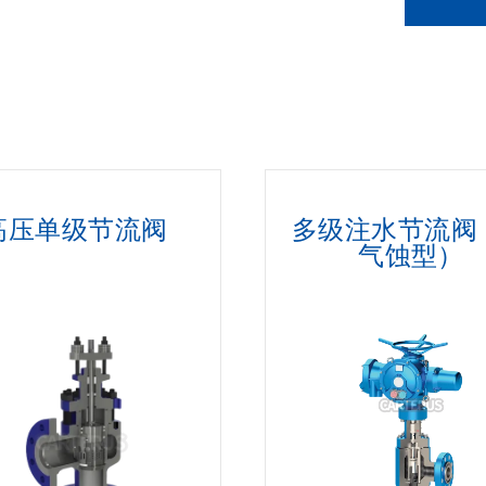
高压单级节流阀
多级注水节流阀
气蚀型）