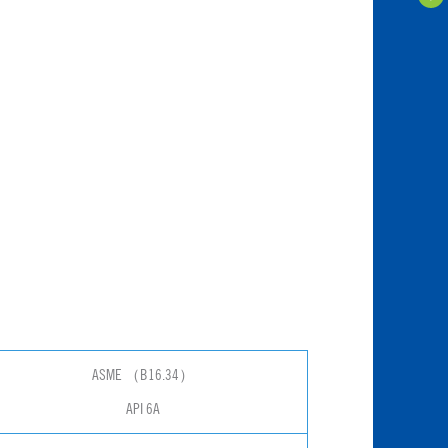
ASME （B16.34）
API 6A