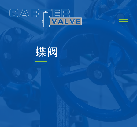
Skip
to
content
蝶阀