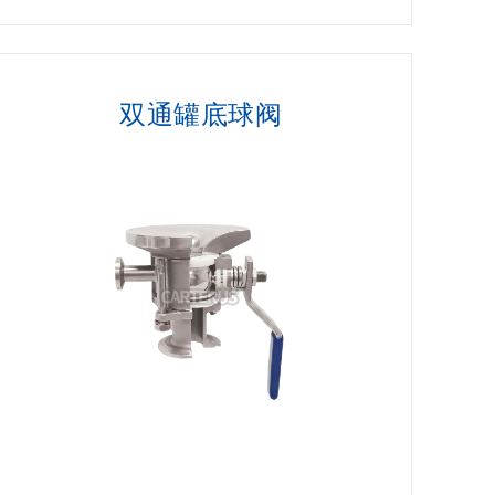
双通罐底球阀