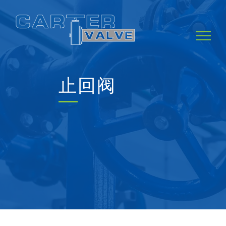
Skip
to
content
止回阀