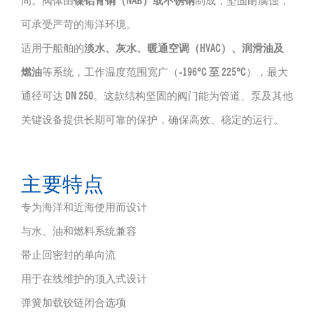
间。阀体由
镍铝青铜（NAB）或不锈钢
制成，坚固耐腐蚀，
可承受严苛的海洋环境。
适用于船舶的
淡水、灰水、暖通空调（HVAC）、润滑油及
燃油
等系统，工作温度范围宽广（
-196°C 至 225°C
），最大
通径可达
DN 250
。这款结构坚固的阀门能为管道、泵及其他
关键设备提供长期可靠的保护，确保高效、稳定的运行。
主要特点
专为海洋和近海使用而设计
与水、油和燃料系统兼容
带止回密封的单向流
用于在线维护的顶入式设计
弹簧加载铰链闭合选项