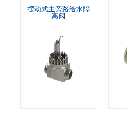
摆动式主旁路给水隔
离阀