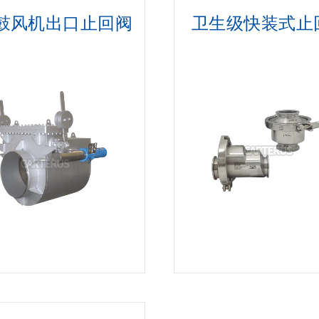
C 鼓风机出口止回阀
卫生级快装式止