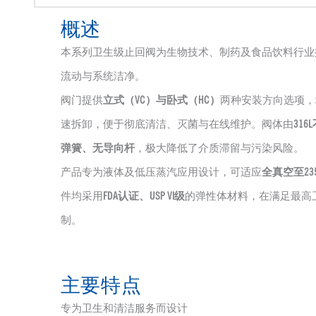
概述
本系列卫生级止回阀为生物技术、制药及食品饮料行业
流动与系统洁净。
阀门提供
立式（VC）与卧式（HC）
两种安装方向选项，
速拆卸，便于彻底清洁、灭菌与在线维护。阀体由
316
弹簧、无导向杆
，极大降低了介质滞留与污染风险。
产品专为液体及低压蒸汽应用设计，可适应
全真空至235 
件均采用
FDA认证、USP VI级
的弹性体材料，在满足最高
制。
主要特点
专为卫生和清洁服务而设计