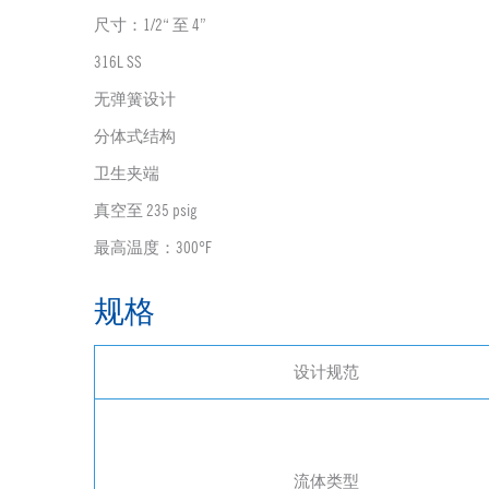
尺寸：1/2“ 至 4”
316L SS
无弹簧设计
分体式结构
卫生夹端
真空至 235 psig
最高温度：300°F
规格
设计规范
流体类型