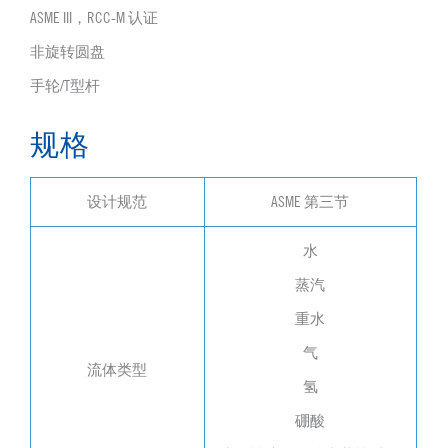
ASME III，RCC-M 认证
非旋转圆盘
手轮/T型杆
规格
设计规范
ASME 第三节
水
蒸汽
重水
气
流体类型
氢
硼酸