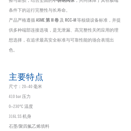
擦与磨损，结合坚固的
不锈钢阀体
，共同保障了其在极端
条件下的运行完整性与长寿命。
产品严格遵循
ASME 第 III 卷
及
RCC-M
等核级设备标准，并提
供多种端部连接选项，是无泄漏、高完整性关闭应用的理
想选择，在追求最高安全标准与可靠性能的场合表现出
色。
主要特点
尺寸：20–40 毫米
410 bar 压力
0–230°C 温度
316L SS 机身
石墨/聚四氟乙烯填料