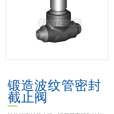
锻造波纹管密封
截止阀