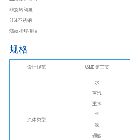
非旋转阀盘
316L不锈钢
螺纹和焊接端
规格
设计规范
ASME 第三节
水
蒸汽
重水
气
流体类型
氢
硼酸