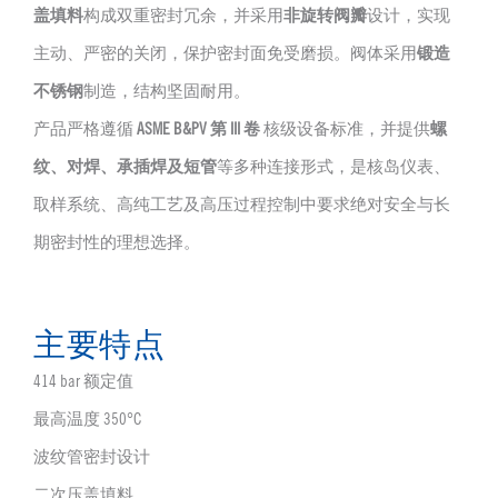
盖填料
构成双重密封冗余，并采用
非旋转阀瓣
设计，实现
主动、严密的关闭，保护密封面免受磨损。阀体采用
锻造
不锈钢
制造，结构坚固耐用。
产品严格遵循
ASME B&PV 第 III 卷
核级设备标准，并提供
螺
纹、对焊、承插焊及短管
等多种连接形式，是核岛仪表、
取样系统、高纯工艺及高压过程控制中要求绝对安全与长
期密封性的理想选择。
主要特点
414 bar 额定值
最高温度 350°C
波纹管密封设计
二次压盖填料