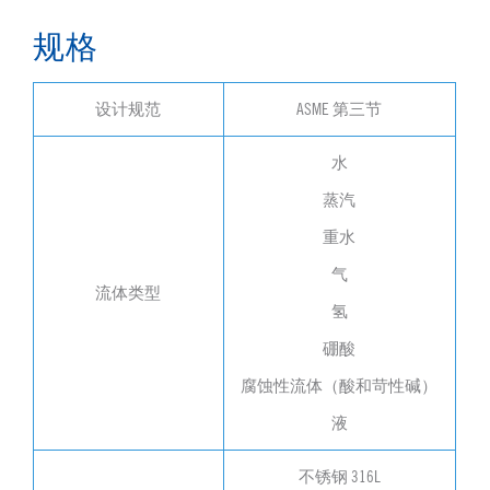
规格
设计规范
ASME 第三节
水
蒸汽
重水
气
流体类型
氢
硼酸
腐蚀性流体（酸和苛性碱）
液
不锈钢 316L