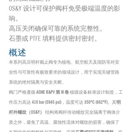
OS&Y 设计可保护阀杆免受极端温度的影
响。
高压关闭确保可靠的系统完整性。
石墨或 PTFE 填料提供密封密封。
概述
本系列高压明杆截止阀专为核电、航空航天及国防等对安
全性与可靠性有极致要求的领域设计，用于实现关键管路
系统的绝对隔离与安全关断。
阀门严格遵循
ASME B&PV 第 III 卷
核级设备标准设计制造，工
作压力高达
410 bar (5945 psi)
，温度可达
350°C (662°F)
。其
明
杆外螺纹（OS&Y）
结构将阀杆传动螺纹完全隔离于阀体介
质之外，避免了高温、腐蚀性流体对螺纹的损害，确保了