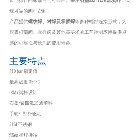
长期操作的顺畅性与可靠性。采用
石墨或PTFE压盖填料
，实
现可靠的阀杆密封。
产品提供
螺纹焊、对焊及承插焊
等多种端部连接形式，为
仪表根部阀、取样阀及其他高要求的工艺控制应用提供卓
越的可靠性与长久的使用寿命。
主要特点
410 bar 额定值
最高温度 350°C
OS&Y阀杆设计
石墨/聚四氟乙烯填料
手轮/T 型杆驱动
316L不锈钢
螺纹和焊接端