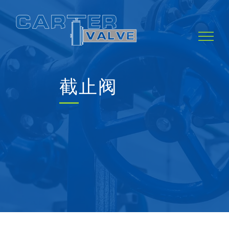
Skip
to
content
截止阀