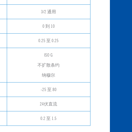
3/2 通用
0 到 10
0.25 至 0.25
ISO G
不扩散条约
纳穆尔
-25 至 80
24伏直流
0.2 至 1.5